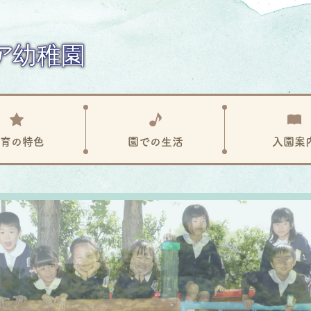
育の
特色
園での
生活
入園案