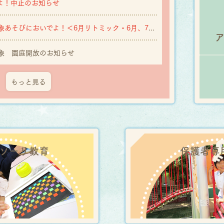
よ！中止のお知らせ
未就園児親子対象あそびにおいでよ！＜6月リトミック・6月、7月、8月水あそび 参加受付中＞
象 園庭開放のお知らせ
もっと見る
ソーリ
教育
保護者専