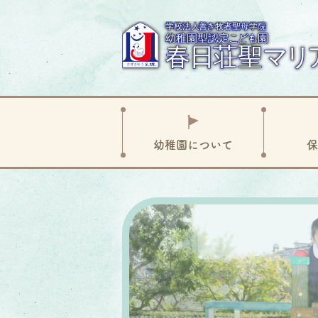
幼稚
園に
ついて
保