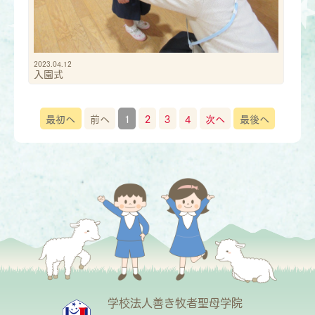
2023.04.12
入園式
最初へ
前へ
1
2
3
4
次へ
最後へ
学校法人善き牧者聖母学院