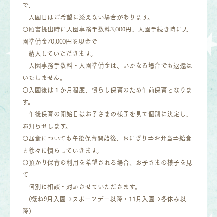
で、
入園日はご希望に添えない場合があります。
〇願書提出時に入園事務手数料3,000円、入園手続き時に入
園準備金70,000円を現金で
納入していただきます。
入園事務手数料・入園準備金は、いかなる場合でも返還は
いたしません。
〇入園後は１か月程度、慣らし保育のため午前保育となりま
す。
午後保育の開始日はお子さまの様子を見て個別に決定し、
お知らせします。
〇昼食についても午後保育開始後、おにぎり⇒お弁当⇒給食
と徐々に慣らしていきます。
〇預かり保育の利用を希望される場合、お子さまの様子を見
て
個別に相談・対応させていただきます。
(概ね9月入園⇒スポーツデー以降・11月入園⇒冬休み以
降)