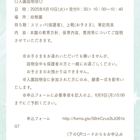
〇入園説明会〇
日 時：2025年6月10日(火)＜受付9：50＞ 10：00～10：40
場 所：幼稚園
持ち物：スリッパ(保護者)、上靴(お子さま)、筆記用具
内 容 : 本園の教育方針、保育内容、費用等についてご説明
させていただきます。
※お子さまをお連れいただいても構いませんが、
説明会中も保護者の方と一緒にお過ごしください。
お子さまのお預かりはできません。
※入園説明会に参加された方にのみ、願書一式を配布い
たします。
※申込フォームに必要事項を記入の上、6月9日(月)15:00
までにご予約ください。
申込フォーム
http://forms.gle/58HrCzve2kJGB1b
G7
(下のQRコードからもお申込み