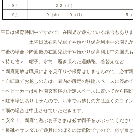
８月
２２（土）
９月
９（金）、１９（月）
１５（
平日は保育時間中ですので、在園児が遊んでいる場合もあり
土曜日は在園児親子や預かり保育利用中の園児が遊
午後の場合⇒降園後の在園児親子や預かり保育利用中の園児
＜持ち物＞ 帽子、水筒、履き慣れた運動靴、着替えなど
＊園庭開放は職員による見守りや保育はしませんので、必ず
＊自転車でお越しの方は、園内の所定の駐輪スペースに停め
＊ベビーカーは幼稚園玄関横の所定スペースに置いてから園
＊駐車場はありませんので、お車でお越しの方は近くのコイ
＊雨の場合は中止させていただきます。
＊安全上、園庭で遊ぶお子さまは必ず帽子をかぶってくださ
＊長靴やサンダルで遊具にのぼるのは危険ですので、必ず履