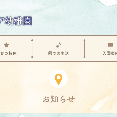
育の
特色
園での
生活
入園案
お知らせ