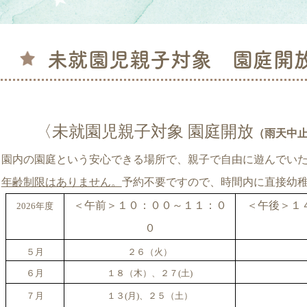
未就園児親子対象 園庭開
〈未就園児親子対象 園庭開放
（雨天中
園内の園庭という安心できる場所で、親子で自由に遊んでい
年齢制限はありません。
予約不要ですので、時間内に直接幼
＜午前＞１０：００～１１：０
＜午後＞１
2026
年度
０
５月
２６（火）
６月
１８（木）、２７(土)
７月
１３(月)、２５（土）