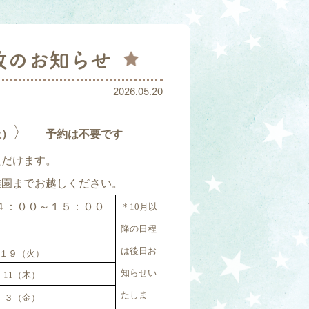
放のお知らせ
2026.05.20
〉
止）
予約は不要です
ただけます。
稚園までお越しください。
４：００～１５：００
＊10月以
降の日程
は後日お
１９（火）
知らせい
11
（木）
たしま
３（金）