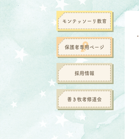
モンテッソーリ教育
保護者専用ページ
採用情報
善き牧者修道会