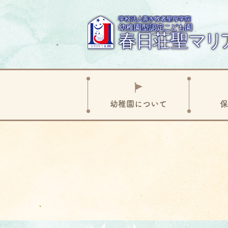
幼稚
園に
ついて
保